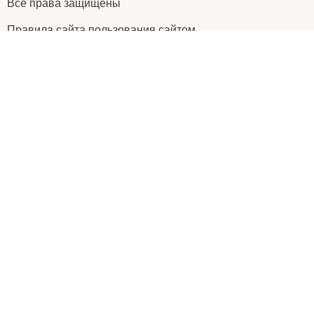
Все права защищены
Правила сайта пользования сайтом
Главная
Отзывы
Статьи
Видеогалерея
Вопросы
Написать нам
Оставьте ваш
отзыв