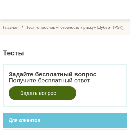
Вопросы
Вой
Отзывы
Регис
Главная
Тест -опросник «Готовность к риску» Шуберт (PSK)
Оплата
Search
for:
Тесты
Задайте бесплатный вопрос
Получите бесплатный ответ
Задать вопрос
Для клиентов