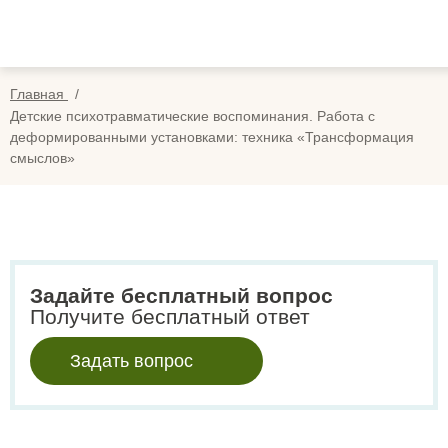
Вопросы
Вой
Отзывы
Регис
Главная
Оплата
Детские психотравматические воспоминания. Работа с
деформированными установками: техника «Трансформация
Search
смыслов»
for:
Задайте бесплатный вопрос
Получите бесплатный ответ
Задать вопрос