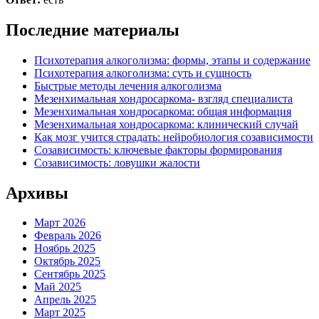
Последние материалы
Психотерапия алкоголизма: формы, этапы и содержание
Психотерапия алкоголизма: суть и сущность
Быстрые методы лечения алкоголизма
Мезенхимальная хондросаркома- взгляд специалиста
Мезенхимальная хондросаркома: общая информация
Мезенхимальная хондросаркома: клинический случай
Как мозг учится страдать: нейробиология созависимости
Созависимость: ключевые факторы формирования
Созависимость: ловушки жалости
Архивы
Март 2026
Февраль 2026
Ноябрь 2025
Октябрь 2025
Сентябрь 2025
Май 2025
Апрель 2025
Март 2025