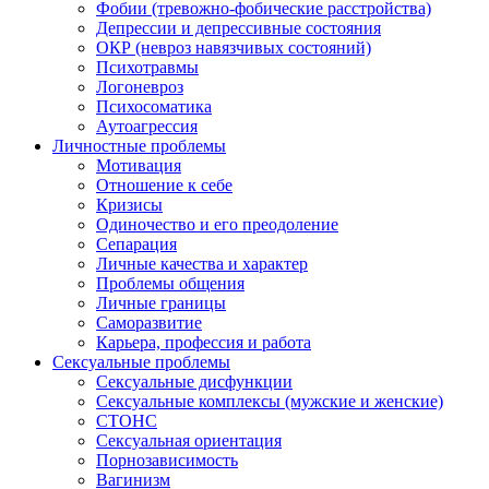
Фобии (тревожно-фобические расстройства)
Депрессии и депрессивные состояния
ОКР (невроз навязчивых состояний)
Психотравмы
Логоневроз
Психосоматика
Аутоагрессия
Личностные проблемы
Мотивация
Отношение к себе
Кризисы
Одиночество и его преодоление
Сепарация
Личные качества и характер
Проблемы общения
Личные границы
Саморазвитие
Карьера, профессия и работа
Сексуальные проблемы
Сексуальные дисфункции
Сексуальные комплексы (мужские и женские)
СТОНС
Сексуальная ориентация
Порнозависимость
Вагинизм