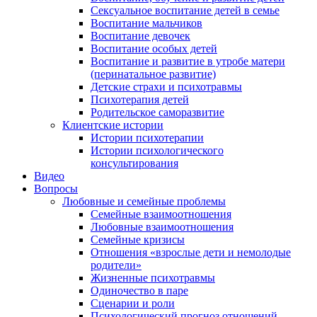
Сексуальное воспитание детей в семье
Воспитание мальчиков
Воспитание девочек
Воспитание особых детей
Воспитание и развитие в утробе матери
(перинатальное развитие)
Детские страхи и психотравмы
Психотерапия детей
Родительское саморазвитие
Клиентские истории
Истории психотерапии
Истории психологического
консультирования
Видео
Вопросы
Любовные и семейные проблемы
Семейные взаимоотношения
Любовные взаимоотношения
Семейные кризисы
Отношения «взрослые дети и немолодые
родители»
Жизненные психотравмы
Одиночество в паре
Сценарии и роли
Психологический прогноз отношений