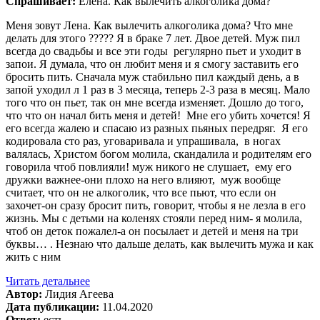
Спрашивает:
Елена. Как вылечить алкоголика дома?
Меня зовут Лена. Как вылечить алкоголика дома? Что мне
делать для этого ????? Я в браке 7 лет. Двое детей. Муж пил
всегда до свадьбы и все эти годы регулярно пьет и уходит в
запои. Я думала, что он любит меня и я смогу заставить его
бросить пить. Сначала муж стабильно пил каждый день, а в
запой уходил л 1 раз в 3 месяца, теперь 2-3 раза в месяц. Мало
того что он пьет, так он мне всегда изменяет. Дошло до того,
что что он начал бить меня и детей! Мне его убить хочется! Я
его всегда жалею и спасаю из разных пьяных передряг. Я его
кодировала сто раз, уговаривала и упрашивала, в ногах
валялась, Христом богом молила, скандалила и родителям его
говорила чтоб повлияли! муж никого не слушает, ему его
дружки важнее-они плохо на него влияют, муж вообще
считает, что он не алкоголик, что все пьют, что если он
захочет-он сразу бросит пить, говорит, чтобы я не лезла в его
жизнь. Мы с детьми на коленях стояли перед ним- я молила,
чтоб он деток пожалел-а он посылает и детей и меня на три
буквы… . Незнаю что дальше делать, как вылечить мужа и как
жить с ним
Читать детальнее
Автор:
Лидия Агеева
Дата публикации:
11.04.2020
Ответ:
есть