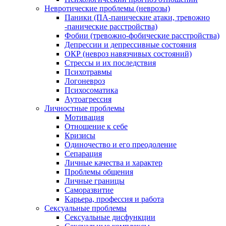
Невротические проблемы (неврозы)
Паники (ПА-панические атаки, тревожно
-панические расстройства)
Фобии (тревожно-фобические расстройства)
Депрессии и депрессивные состояния
ОКР (невроз навязчивых состояний)
Стрессы и их последствия
Психотравмы
Логоневроз
Психосоматика
Аутоагрессия
Личностные проблемы
Мотивация
Отношение к себе
Кризисы
Одиночество и его преодоление
Сепарация
Личные качества и характер
Проблемы общения
Личные границы
Саморазвитие
Карьера, профессия и работа
Сексуальные проблемы
Сексуальные дисфункции