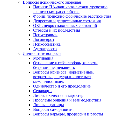
Вопросы психического здоровья
Паники: ПА-панические атаки, тревожно
-панические расстройства
Фобии: тревожно-фобические расстройства
Депрессии и депрессивные состояния
ОКР: невроз навязчивых состояний
Стрессы и их последствия
Психотравмы
Логоневроз
Психосоматика
Аутоагрессия
Личностные вопросы
Мотивация
Отношение к себе: любовь, жалость,
безразличие, ненависть
Вопросы кризисов: нормативные,
возрастные, внутриличностныех,
межличностныех
Одиночество и его преодоление
Сепарация
Личные качества и характер
Проблемы общения и взаимодействия
Личные границы
Вопросы саморазвития
Вопросы карьеры, профессии и работы