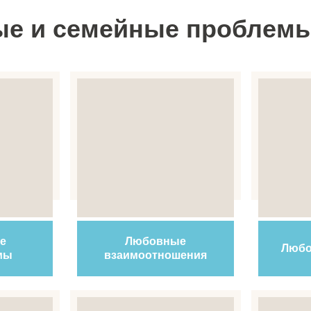
е и семейные проблем
е
Любовные
Любо
мы
взаимоотношения