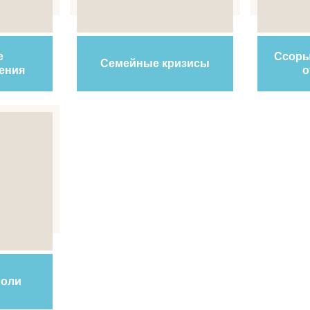
е
Ссоры
Семейные кризисы
ения
о
роли