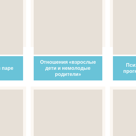
Отношения «взрослые
Пси
 паре
дети и немолодые
прог
родители»