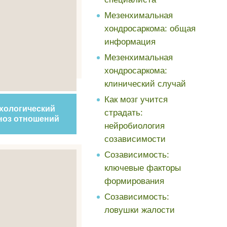
Мезенхимальная
хондросаркома: общая
информация
Мезенхимальная
хондросаркома:
клинический случай
Как мозг учится
хологический
страдать:
ноз отношений
нейробиология
созависимости
Созависимость:
ключевые факторы
формирования
Созависимость:
ловушки жалости