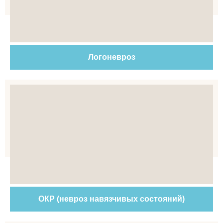
Логоневроз
ОКР (невроз навязчивых состояний)