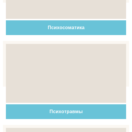
Психосоматика
Психотравмы