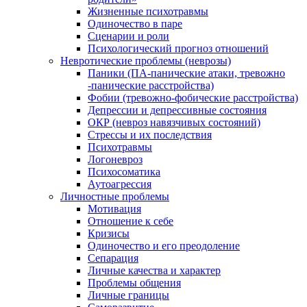
Жизненные психотравмы
Одиночество в паре
Сценарии и роли
Психологический прогноз отношений
Невротические проблемы (неврозы)
Паники (ПА-панические атаки, тревожно
-панические расстройства)
Фобии (тревожно-фобические расстройства)
Депрессии и депрессивные состояния
ОКР (невроз навязчивых состояний)
Стрессы и их последствия
Психотравмы
Логоневроз
Психосоматика
Аутоагрессия
Личностные проблемы
Мотивация
Отношение к себе
Кризисы
Одиночество и его преодоление
Сепарация
Личные качества и характер
Проблемы общения
Личные границы