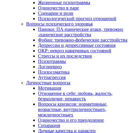
Жизненные психотравмы
Одиночество в паре
Сценарии и роли
Психологический прогноз отношений
Вопросы психического здоровья
Паники: ПА-панические атаки, тревожно
-панические расстройства
Фобии: тревожно-фобические расстройства
Депрессии и депрессивные состояния
ОКР: невроз навязчивых состояний
Стрессы и их последствия
Психотравмы
Логоневроз
Психосоматика
Аутоагрессия
Личностные вопросы
Мотивация
Отношение к себе: любовь, жалость,
безразличие, ненависть
Вопросы кризисов: нормативные,
возрастные, внутриличностныех,
межличностныех
Одиночество и его преодоление
Сепарация
Личные качества и характер