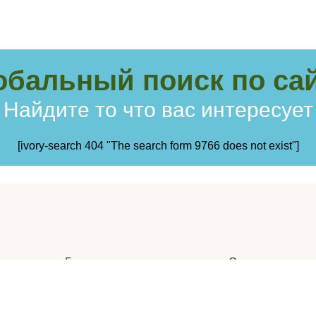
обальный поиск по сай
Найдите то что вас интересует
[ivory-search 404 "The search form 9766 does not exist"]
Главная
Отзывы
Статьи
Видеогалерея
Вопросы