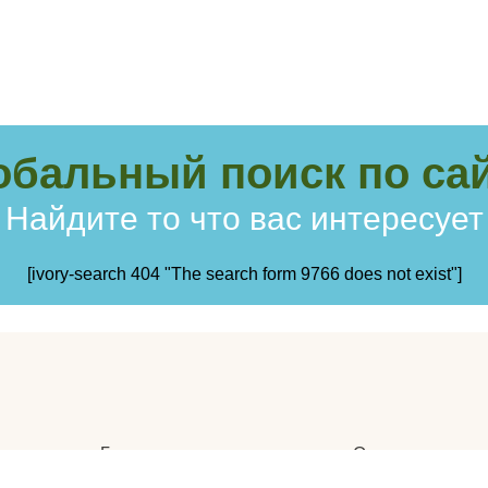
обальный поиск по сай
Найдите то что вас интересует
[ivory-search 404 "The search form 9766 does not exist"]
Главная
Отзывы