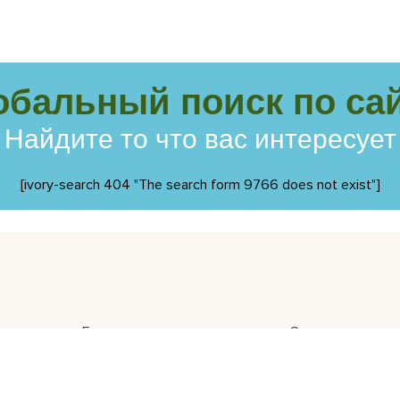
обальный поиск по сай
Найдите то что вас интересует
[ivory-search 404 "The search form 9766 does not exist"]
Главная
Отзывы
Статьи
Видеогалерея
Вопросы