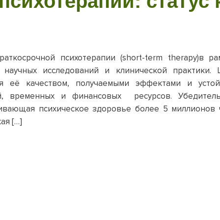
 психотерапии: статус
аткосрочной психотерапии (short-term therapy)в р
 научных исследований и клинической практики. 
ся её качеством, получаемыми эффектами и усто
, временных и финансовых ресурсов. Убедитель
рживающая психическое здоровье более 5 миллионо
ая […]