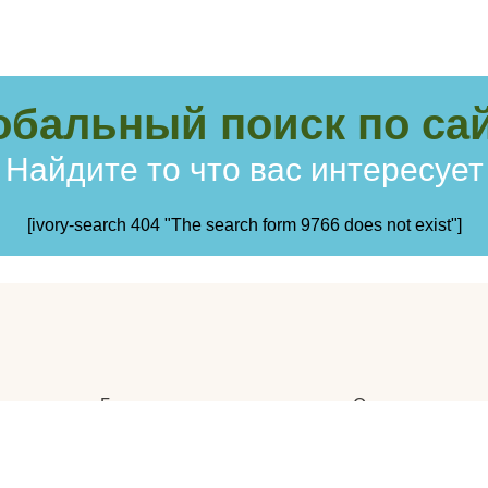
обальный поиск по сай
Найдите то что вас интересует
[ivory-search 404 "The search form 9766 does not exist"]
Главная
Отзывы
Статьи
Видеогалерея
Вопросы