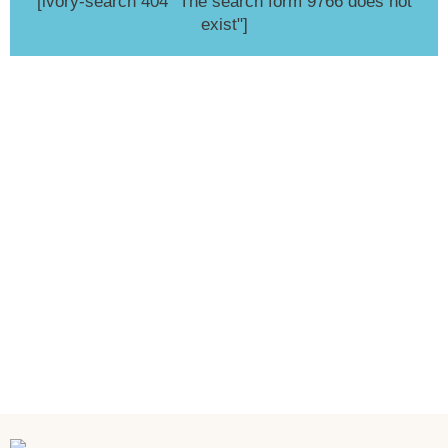
[ivory-search 404 "The search form 9766 does not
exist"]