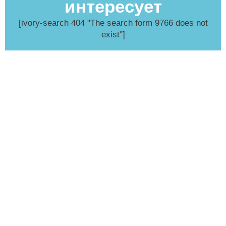
интересует
[ivory-search 404 "The search form 9766 does not
exist"]