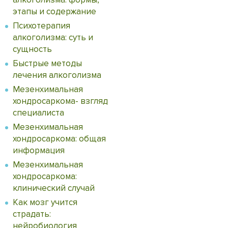
этапы и содержание
Психотерапия
алкоголизма: суть и
сущность
Быстрые методы
лечения алкоголизма
Мезенхимальная
хондросаркома- взгляд
специалиста
Мезенхимальная
хондросаркома: общая
информация
Мезенхимальная
хондросаркома:
клинический случай
Как мозг учится
страдать:
нейробиология