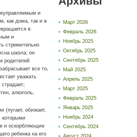
Архивы
 неуправляемым и
, как дома, так и в
Март 2026
евращается в
Февраль 2026
вным и
Ноябрь 2025
ть стремительно
Октябрь 2025
есна школа; он
Сентябрь 2025
м родителей
 забрасывает все то,
Май 2025
естает уважать
Апрель 2025
 страдает;
Март 2025
тин, алкоголь,
Февраль 2025
Январь 2025
 (пугает, обижает,
Ноябрь 2024
, которыми
ие и оскорбляющие
Сентябрь 2024
его ребенка на его
Август 2024