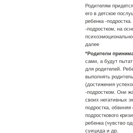
Родителям придется
его в детское посл
ребенка -подростка
-подростком, на ос
психоэмоциональног
далее
*Родители принима
сами, а будут пыта
для родителей. Ребе
выполнять родитель
(достижения успехов
-подростком. Они ж
своих негативных 
подростка, обвиняя 
подросткового криз
ребенка (чувство о
суицида и др.