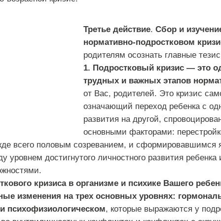
Третье действие
.
Сбор и изучени
нормативно-подростковом кризи
родителям осознать главные тезис
1. Подростковый кризис — это о
трудных и важных этапов норма
от Вас, родителей. Это кризис сам
означающий переход ребенка с одн
развития на другой, спровоциров
основными факторами: перестройко
жде всего половым созреванием, и сформировавшимся 
у уровнем достигнутого личностного развития ребенка 
ожностями.
сткового кризиса в организме и психике Вашего ребе
ные изменения на трех основных уровнях: гормонал
и психофизиологическом
, которые выражаются у подр