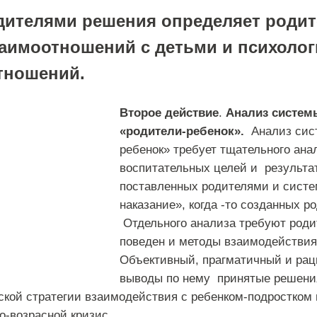
дителями решения определяет роди
заимоотношений с детьми и психоло
тношений.
Второе действие
.
Анализ систем
«родители-ребенок».
Анализ сис
ребенок» требует тщательного ана
воспитательных целей и результато
поставленных родителями и сист
наказание», когда -то созданных р
Отдельного анализа требуют роди
поведен и методы взаимодействия
Объективный, прагматичный и рац
выводы по нему принятые решения
ской стратегии взаимодействия с ребенком-подростком
-возрасной кризис.