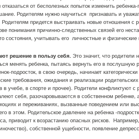
 отказаться от бесполезных попыток изменить ребенка-
ушание. Родителям нужно научиться признавать и уважа
. Родителям придется выстраивать новые отношения с 
нове понимания причинно-следственных связей его нест
о состояния, учитывать его личностные и физические 
ют решение в пользу себя.
Это значит, что родители 
ться менять ребенка, пытаясь вернуть его в послушную 
нок-подросток, в свою очередь, начинает категорически
ские требования, ожидания и реализации родительски
 в учебе, в спорте и прочее). Родители конфликтуют с
алеют себя, разочаровываются в собственном ребенке, 
эмоциях и переживаниях, вызванные поведением или вы
его в этом. Родительское давление на ребенка -подрост
иса, приводит к возрастанию опасных рисков. Например
диночество), собственной ущебности, появление депрес