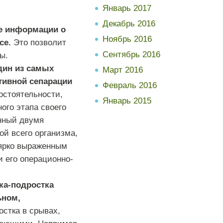
Январь 2017
Декабрь 2016
е информации о
Ноябрь 2016
се.
Это позволит
Сентябрь 2016
ы.
дин из самых
Март 2016
тивной сепарации
Февраль 2016
остоятельности,
Январь 2015
ого этапа своего
анный двумя
й всего организма,
ярко выраженным
и его операционно-
нка-подростка
ьном,
остка в срывах,