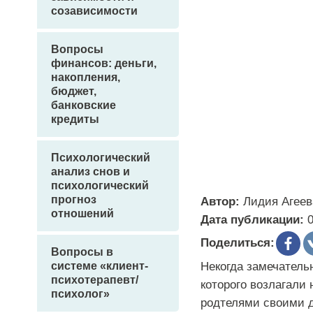
созависимости
Вопросы
финансов: деньги,
накопления,
бюджет,
банковские
кредиты
Психологический
анализ снов и
психологический
прогноз
Автор:
Лидия Агеев
отношений
Дата публикации:
Поделиться:
Вопросы в
Некогда замечатель
системе «клиент-
психотерапевт/
которого возлагали
психолог»
родтелями своими д