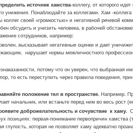
пределить источник хамства
-коллегу, от которого иде
го унижения. Понаблюдайте за коллегами. Хам -коллега 
ы коллег своей «громкостью» и негативной речевой ком
обен обсудить и унизить человека, в рабочей обстановке
ажение сотрудников, например:
доволен, высказывает негативные оценки и дает уничиж
ружающим, нарушает нормы межличностного профессион
знаказанности, потому что он уверен, что выбранная им
пор, то есть переступить через правила поведения, при
равняйте положение тел в пространстве.
Например. П
елает начальник, или встаньте перед ним во весь рост (
роявите доброжелательность и сочувствие к хаму.
Со
вух позициях: первая-понимание первопричин хамства (т
я глупость, которая не позволяет хаму адекватно проан