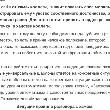
 себя от хама- коллеги, значит показать свое морал
стрировать ему чувство собственного достоинства, о
ичных границ. Для этого стоит принять твердое реше
точку в ханстве коллеги.
ость, поэтому коллегу необходимо всегда публично (ес
место», то есть в крайне неловкое положение, которое:
еловек, то возможно задумается над своим поведением;
умом, то он побоиться открытой конфронтации, обычно 
тва на работе стоит опираться на ведущие правила раз
ые универсальные шаблоны ответов на конкретные ситу
вные шаблоны ответов на конкретные ситуации хамства
х до уровня автоматизма, использовав технику «Заезжен
до уровня автоматизма в самостоятельных поведенчески
«Отражение» и «Моделирование».
Ведущие правила разговора с хамом.