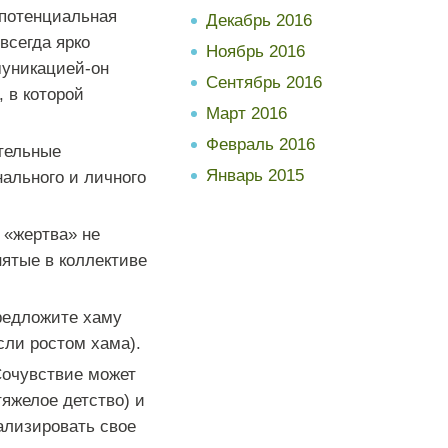
т потенциальная
Декабрь 2016
всегда ярко
Ноябрь 2016
муникацией-он
Сентябрь 2016
, в которой
Март 2016
Февраль 2016
ительные
Январь 2015
ального и личного
 «жертва» не
нятые в коллективе
редложите хаму
если ростом хама).
чувствие может
яжелое детство) и
ализировать свое