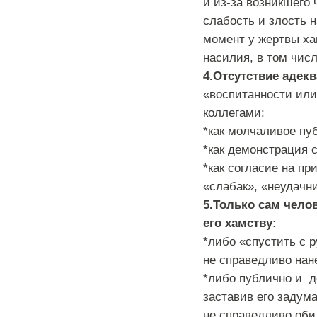
и из-за возникшего
слабость и злость н
момент у жертвы х
насилия, в том числ
4.Отсутствие адекв
«воспитанности ил
коллегами:
*как молчаливое пу
*как демонстрация 
*как согласие на п
«слабак», «неудачни
5.Только сам чело
его хамству:
*либо «спустить с р
не справедливо нане
*либо публично и до
заставив его задум
не справедливо оби