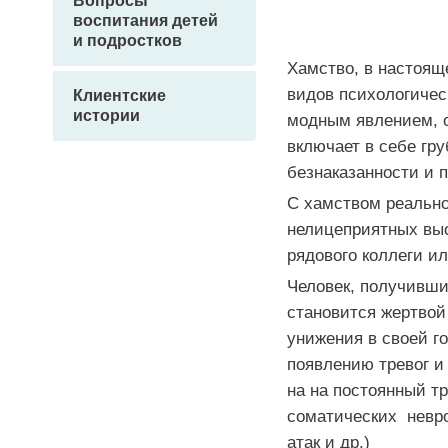
Вопросы
воспитания детей
и подростков
Хамство, в настоящ
видов психологичес
Клиентские
истории
модным явлением, 
включает в себе гру
безнаказанности и 
С хамством реально
нелицеприятных выс
рядового коллеги ил
Человек, получивши
становится жертвой
унижения в своей г
появлению тревог и
на на постоянный тр
соматических невро
атак и др.)