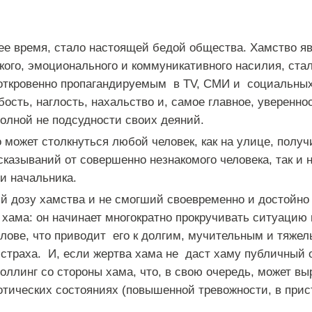
ее время, стало настоящей бедой общества. Хамство я
кого, эмоционального и коммуникативного насилия, ста
откровенно пропагандируемым в TV, СМИ и социальных
бость, наглость, нахальство и, самое главное, уверенно
полной не подсудности своих деяний.
 может столкнуться любой человек, как на улице, полу
казываний от совершенно незнакомого человека, так и н
и начальника.
й дозу хамства и не смогший своевременно и достойно о
 хама: он начинает многократно прокручивать ситуацию
олове, что приводит его к долгим, мучительным и тяже
 страха. И, если жертва хама не даст хаму публичный о
оллинг со стороны хама, что, в свою очередь, может вы
тических состояниях (повышенной тревожности, в прис