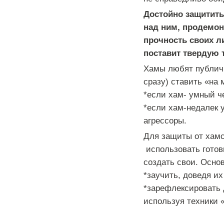
Достойно защитить
над ним, продемон
прочность своих л
поставит твердую 
Хамы любят публичн
сразу) ставить «на 
*если хам- умный ч
*если хам-недалек 
агрессоры.
Для защиты от хамс
использовать готов
создать свои. Осно
*заучить, доведя и
*зарефлексировать 
используя техники 