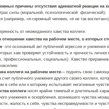
новных причины отсутствия адекватной реакции на х
трах силы (моральной, психологической физической);
 (например, «я-скромный человек, «я не так воспитан»)
ерянность от неожиданного хамства коллеги.
отношении хамства на рабочем месте, о которых сто
те
-это осознанный акт публичной агрессии и унижения 
оторых хам проверяет устойчивость и прочность личност
х, профессиональных, социальных). Хамство приравнив
 насилию.
ама коллеги на рабочем месте
— поднять свою самооце
 счет публичного унижения другого своего коллеги, кото
м в себе или к которому испытывает негативные чувств
ства коллеги
носят крайне тяжелый и длительный харак
ного унижения и оскорбления, возникшего чувства неза
ости, жалость к себе, чувства несправедливости и чувс