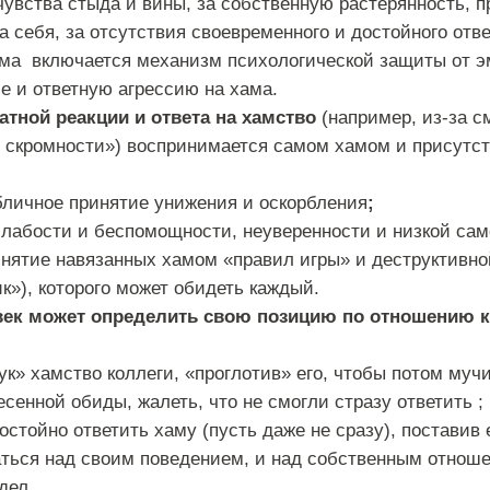
 чувства стыда и вины, за собственную растерянность, 
а себя, за отсутствия своевременного и достойного отве
ама включается механизм психологической защиты от э
е и ответную агрессию на хама.
атной реакции и ответа на хамство
(например, из-за 
и скромности») воспринимается самом хамом и присут
бличное принятие унижения и оскорбления
;
слабости и беспомощности, неуверенности и низкой сам
ринятие навязанных хамом «правил игры» и деструктивно
к»), которого может обидеть каждый.
век может определить свою позицию по отношению к
ук» хамство коллеги, «проглотив» его, чтобы потом муч
сенной обиды, жалеть, что не смогли стразу ответить ;
стойно ответить хаму (пусть даже не сразу), поставив 
аться над своим поведением, и над собственным отношен
дел.