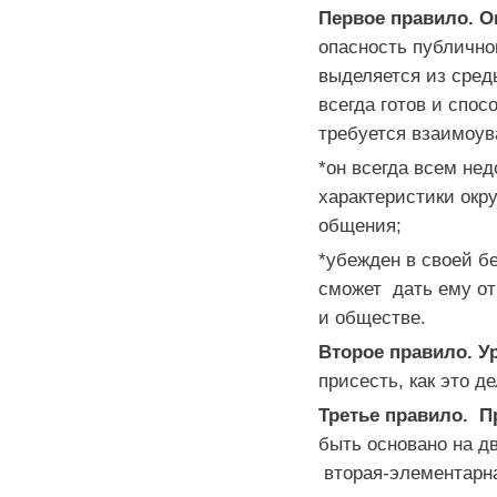
Первое правило.
О
опасность публично
выделяется из сред
всегда готов и спос
требуется взаимоув
*он всегда всем не
характеристики ок
общения;
*убежден в своей бе
сможет дать ему от
и обществе.
Второе правило.
У
присесть, как это д
Третье правило.
П
быть основано на д
вторая-элементарна