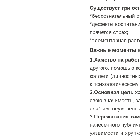
Существует три ос
*бессознательный с
*дефекты воспитания
прячется страх;
*элементарная раст
Важные моменты в 
1.Хамство на рабо
другого, помощью к
коллеги (личностны
к психологическому
2.Основная цель х
свою значимость, за
слабым, неуверенны
3.Переживания хам
нанесенного публич
уязвимости и хрупк