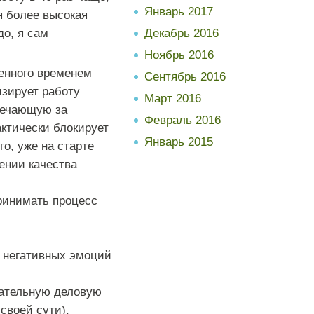
Январь 2017
я более высокая
о, я сам
Декабрь 2016
Ноябрь 2016
ченного временем
Сентябрь 2016
изирует работу
Март 2016
вечающую за
Февраль 2016
актически блокирует
Январь 2015
о, уже на старте
ении качества
ринимать процесс
я негативных эмоций
лательную деловую
своей сути).