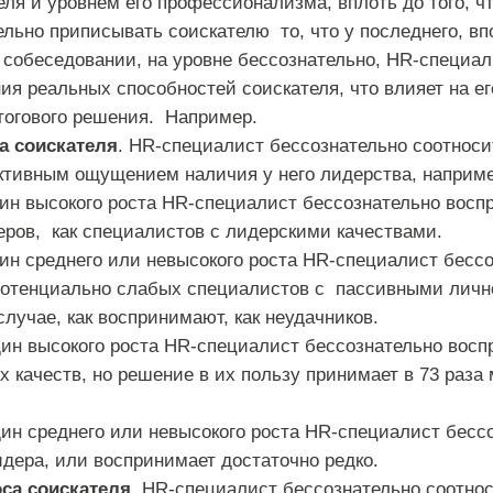
еля и уровнем его профессионализма, вплоть до того, 
льно приписывать соискателю то, что у последнего, впо
 собеседовании, на уровне бессознательно, HR-специа
ия реальных способностей соискателя, что влияет на ег
тогового решения. Например.
а соискателя
. HR-специалист бессознательно соотноси
тивным ощущением наличия у него лидерства, наприме
ин высокого роста HR-специалист бессознательно воспр
ров, как специалистов с лидерскими качествами.
ин среднего или невысокого роста HR-специалист бесс
 потенциально слабых специалистов с пассивными лич
случае, как воспринимают, как неудачников.
ин высокого роста HR-специалист бессознательно воспр
х качеств, но решение в их пользу принимает в 73 раза
ин среднего или невысокого роста HR-специалист бесс
идера, или воспринимает достаточно редко.
са соискателя.
HR-специалист бессознательно соотнос