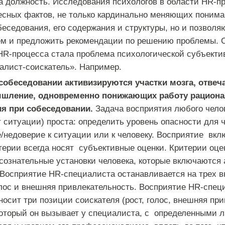
на должность. Исследования психологов в области HR-п
есных фактов, не только кардинально меняющих понима
беседования, его содержания и структуры, но и позвол
ем и предложить рекомендации по решению проблемы. 
HR-процесса стала проблема психологической субъекти
алист-соискатель». Например.
собеседовании активизируются участки мозга, отвеч
шление, одновременно понижающих работу рацион
ия при собеседовании.
Задача восприятия любого чело
 ситуации) проста: определить уровень опасности для ч
недоверие к ситуации или к человеку. Восприятие вкл
терии всегда носят субъективные оценки. Критерии оце
сознательные установки человека, которые включаются 
Восприятие HR-специалиста останавливается на трех 
голос и внешняя привлекательность. Восприятие HR-спец
носит три позиции соискателя (рост, голос, внешняя пр
оторый он вызывает у специалиста, с определенными 