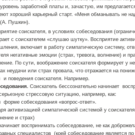
уровень заработной платы и, зачастую, им предлагаетс
еют хороший карьерный старт. «Меня обманывать не над
(А. Пушкин).
риятие соискателя, в условиях собеседования (ограни
грает с соискателем «слушаю шутку». Восприятие актив
ления, включает в работу симпатическую систему, от
еля негативные эмоции (страх, тревога, волнение) и пр
ние. По сути, воображение соискателя формирует у нег
ах неудачи или страх провала, что отражается на пониж
и и поведения соискателя. Например.
еседования.
Соискатель бессознательно начинает восп
 серьезную стрессовую ситуацию, например, как:
я форме собеседования «вопрос-ответ».
аря активизацией симпатической системой у соискател
лнение и страх)
 начинает воспринимать собеседование, не как доброже
равных специалистов (коей собеседование является по 