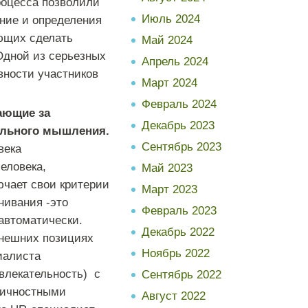
роцесса позволили
Июль 2024
ние и определения
яющих сделать
Май 2024
Одной из серьезных
Апрель 2024
вности участников
Март 2024
Февраль 2024
ающие за
Декабрь 2023
ального мышления.
Сентябрь 2023
века
еловека,
Май 2023
ючает свои критерии
Март 2023
нивания -это
Февраль 2023
автоматически.
Декабрь 2022
внешних позициях
Ноябрь 2022
иалиста
ивлекательность) с
Сентябрь 2022
личностными
Август 2022