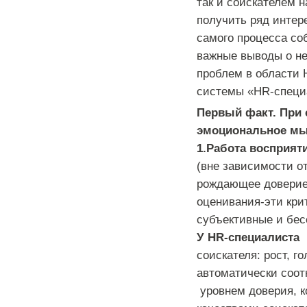
так и соискателем 
получить ряд интер
самого процесса со
важные выводы о н
проблем в области 
системы «HR-специ
Первый факт. При 
эмоциональное мы
1.Работа восприят
(вне зависимости от
рождающее доверие/
оценивания-эти кри
субъективные и бес
У HR-специалиста
соискателя: рост, 
автоматически соот
уровнем доверия, к