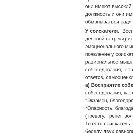
они имеют высокий 
должность и они им
обманываться рад» 
У соискателя.
Восп
деловой встречи) и
эмоционального мыш
появление у соискат
рациональное мышле
собеседования, стр
ответов, самооценк
а) Восприятие соб
собеседования, как
*Экзамен, благодар
*Опасность, благод
(тревогу, трепет, во
То есть соискатель
беседу двух равноп