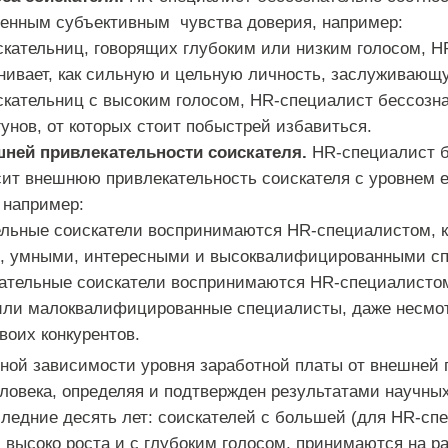
венным субъективным чувства доверия, например:
скательниц, говорящих глубоким или низким голосом, 
нивает, как сильную и цельную личность, заслуживающ
скательниц с высоким голосом, HR-специалист бессозна
унов, от которых стоит побыстрей избавиться.
шней привлекательности соискателя.
HR-специалист б
сит внешнюю привлекательность соискателя с уровнем е
 например:
льные соискатели воспринимаются HR-специалистом, к
, умными, интересными и высоквалифицированными с
ательные соискатели воспринимаются HR-специалистом
ли малоквалифицированные специалисты, даже несмотр
воих конкурентов.
ной зависимости уровня заработной платы от внешней 
человека, определяя и подтвержден результатами научны
ледние десять лет: соискателей с большей (для HR-сп
 высоко роста и с глубоким голосом, принимаются на ра