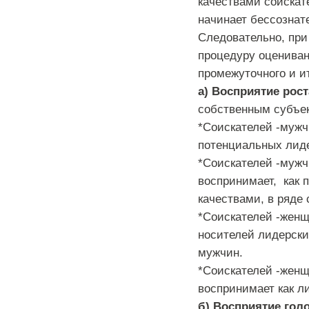
качествами соискат
начинает бессознате
Следовательно, при
процедуру оцениван
промежуточного и и
а) Восприятие рост
собственным субъек
*Соискателей -мужч
потенциальных лиде
*Соискателей -мужч
воспринимает, как
качествами, в ряде 
*Соискателей -женщ
носителей лидерски
мужчин.
*Соискателей -женщ
воспринимает как л
б) Восприятие голо