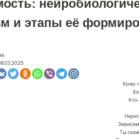
ость: нейробиологич
м и этапы её формир
ва
08.03.2025
Кому-т
Ко
Кто-
Нарко
Зависим
Ты скаж