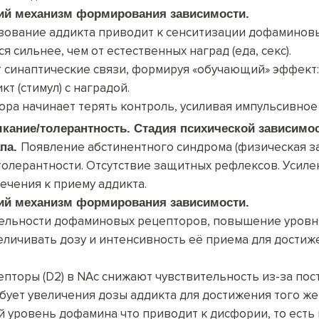
ий механизм формирования зависимости.
зование аддикта приводит к сенситизации дофаминовы
 сильнее, чем от естественных наград (еда, секс).
т синаптические связи, формируя «обучающий» эффект:
т (стимул) с наградой.
ра начинает терять контроль, усиливая импульсивное
кание
/
толерантность
. С
тадия психической зависимо
Появление абстинентного синдрома (физическая за
апа.
 толерантности. Отсутствие защитных рефлексов. Усиле
ечения к приему аддикта.
ий механизм формирования зависимости.
ельности дофаминовых рецепторов, повышение уровня
еличивать дозу и интенсивность её приема для дости
пторы (D2) в NAc снижают чувствительность из-за пос
ебует увеличения дозы аддикта для достижения того же
 уровень дофамина что приводит к дисфории, то есть