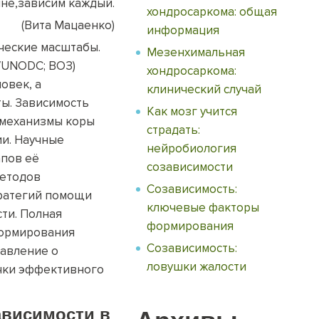
не,зависим каждый.
хондросаркома: общая
(Вита Мацаенко)
информация
ческие масштабы.
Мезенхимальная
e/UNODC; ВОЗ)
хондросаркома:
овек, а
клинический случай
ы. Зависимость
Как мозг учится
 механизмы коры
страдать:
и. Научные
нейробиология
апов её
созависимости
методов
Созависимость:
тратегий помощи
ключевые факторы
ти. Полная
формирования
формирования
Созависимость:
тавление о
ловушки жалости
очки эффективного
висимости
в