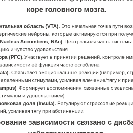
коре головного мозга.
Это начальная точка пути во
нтальная область (VTA)
.
ергические нейроны, которые активируются при получ
. Центральная часть системы
(Nucleus Accumbens, NAc)
цию и чувство удовольствия.
. Участвует в принятии решений, контроле им
ра (PFC)
зависимости её функция часто ослаблена.
Связывает эмоциональные реакции (например, ст
ala)
.
ределенными стимулами, усиливая влечение/тягу к прие
. Формирует воспоминания, связанные с зависи
ampus)
тимулом и удовольствием).
Регулируют стрессовые реакци
овковая доля (Insula).
ий, усиливая тягу при абстиненции.
рование
з
ависимост
и
связан
о
с дисб