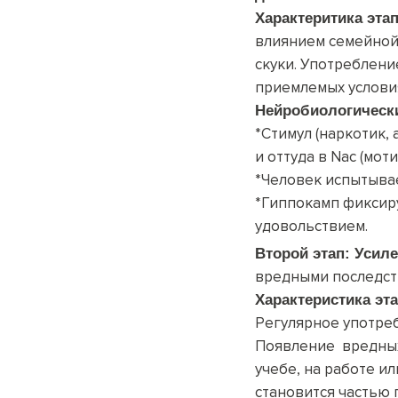
Характеритика эта
влиянием семейной 
скуки. Употреблени
приемлемых условия
Нейробиологическ
*Стимул (наркотик,
и оттуда в Nac (мот
*Человек испытыва
*Гиппокамп фиксируе
удовольствием.
Второй этап:
Усиле
вредными последс
Характеристика эт
Регулярное употреб
Появление вредных
учебе, на
работе ил
становится частью