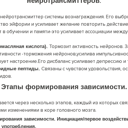
нейротрансмиттеров
.
 нейротрансмиттер системы вознаграждения. Его выб
тво эйфории и усиливает желание повторить действие
т в обучении и памяти-это усиливает ассоциации между
Тормозит активность нейронов. 
омасляная кислота)
.
тивности -торможения нейронов,усилива импульсивнос
ует настроение.Его дисбаланс усиливает депрессию и т
Связаны с чувством удовольствия, о
оидные пептиды
.
идов.
Этапы
формирования зависимости
.
ается через несколько этапов, каждый из которых свя
ми изменениями в коре головного мозга.
ирования зависимости.
Инициация
/
первое воздейств
о
употребления.