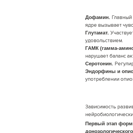
Главный
Дофамин
.
ядре вызывает чувс
Участвуе
Глутамат
.
удовольствием.
ГАМК (гамма-амин
нарушает баланс ак
Регулир
Серотонин
.
Эндорфины и опи
употреблении опио
Зависимость развив
нейробиологически
Первый этап форм
донозологическог