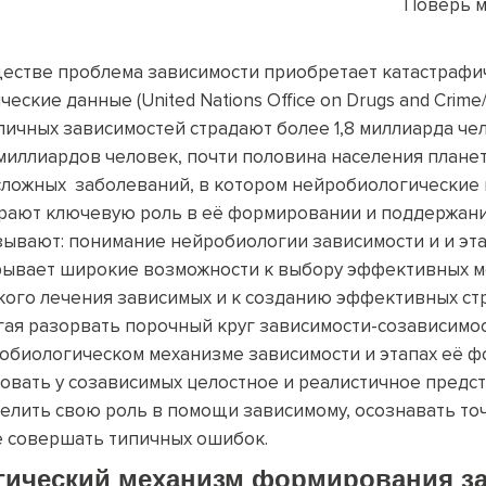
Поверь м
естве проблема зависимости приобретает катастрафи
еские данные (United Nations Office on Drugs and Crim
личных зависимостей страдают более 1,8 миллиарда чел
миллиардов человек, почти половина населения планет
 сложных заболеваний, в котором нейробиологические
грают ключевую роль в её формировании и поддержани
зывают: понимание нейробиологии зависимости и и эт
ывает широкие возможности к выбору эффективных 
кого лечения зависимых и к созданию эффективных с
ая разорвать порочный круг зависимости-созависимос
обиологическом механизме зависимости и этапах её 
овать у созависимых целостное и реалистичное предс
делить свою роль в помощи зависимому, осознавать т
е совершать типичных ошибок.
гическ
ий
механизм
формирования
за