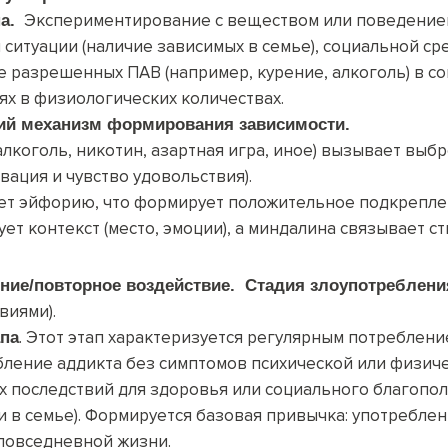
Экспериментирование с веществом или поведением
па.
ситуации (наличие зависимых в семье), социальной ср
е разрешенных ПАВ (например, курение, алкоголь) в с
х в физиологических количествах.
ий механизм формирования зависимости.
 алкоголь, никотин, азартная игра, иное) вызывает выб
ивация и чувство удовольствия).
ет эйфорию, что формирует положительное подкрепле
т контекст (место, эмоции), а миндалина связывает сти
ние
/
повторное воздействие
. Стадия злоупотреблени
твиями
).
. Этот этап характеризуется регулярным потреблени
апа
ление аддикта без симптомов психической или физиче
 последствий для здоровья или социального благопол
и в семье). Формируется базовая привычка: употребле
 повседневной жизни.