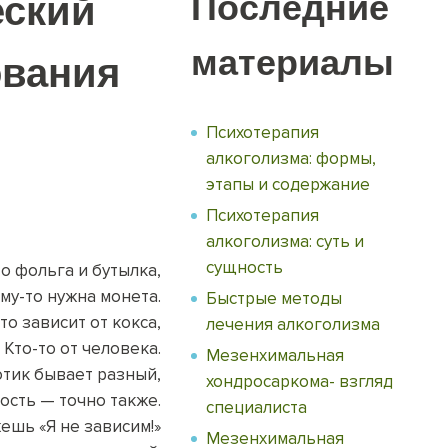
Последние
еский
материалы
ования
Психотерапия
алкоголизма: формы,
этапы и содержание
Психотерапия
алкоголизма: суть и
сущность
о фольга и бутылка,
му-то нужна монета.
Быстрые методы
то зависит от кокса,
лечения алкоголизма
Кто-то от человека.
Мезенхимальная
тик бывает разный,
хондросаркома- взгляд
ость — точно также.
специалиста
ешь «Я не зависим!»
Мезенхимальная