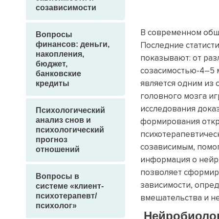
созависимости
В современном общ
Вопросы
финансов: деньги,
Последние статистич
накопления,
показывают: от раз
бюджет,
созасимостью-4–5 
банковские
является одним из
кредиты
головного мозга и
исследования дока
Психологический
анализ снов и
формирования откр
психологический
психотерапевтичес
прогноз
созависимым, помог
отношений
информация о нейр
позволяет сформир
Вопросы в
зависимости, опре
системе «клиент-
психотерапевт/
вмешательства и н
психолог»
Не
йробиоло