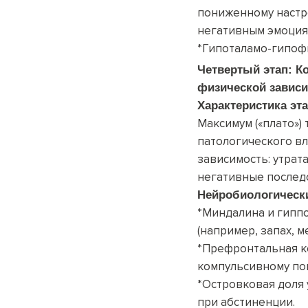
пониженному настр
негативным эмоциям
*Гипоталамо-гипофи
Четвертый этап: К
физической завис
Характеристика эт
Максимум («плато»)
патологического вл
зависимость: утрат
негативные последс
Нейробиологическ
*Миндалина и гипп
(например, запах, ме
*Префронтальная ко
компульсивному пои
*Островковая доля 
при абстиненции.