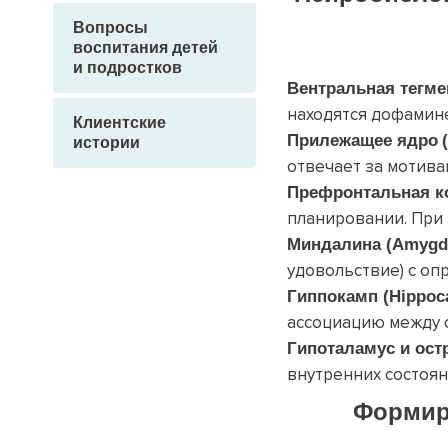
Вопросы
воспитания детей
и подростков
Вентральная тегме
находятся дофамин
Клиентские
Прилежащее ядро
истории
отвечает за мотива
Префронтальная ко
планировании. При 
Миндалина (Amygd
удовольствие) с оп
Гиппокамп (Hippoc
ассоциацию между с
Гипоталамус и остр
внутренних состоян
Форми