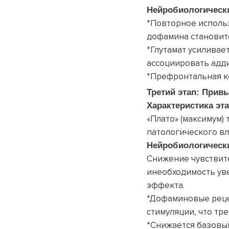
Нейробиологическ
*Повторное исполь
дофамина становится
*Глутамат усиливае
ассоциировать аддик
*Префронтальная ко
Третий этап:
Привы
Характеристика эт
«Плато» (максимум)
патологического вл
Нейробиологическ
Снижение чувствит
инеобходимость ув
эффекта.
*Дофаминовые реце
стимуляции, что тр
*Снижается базовый