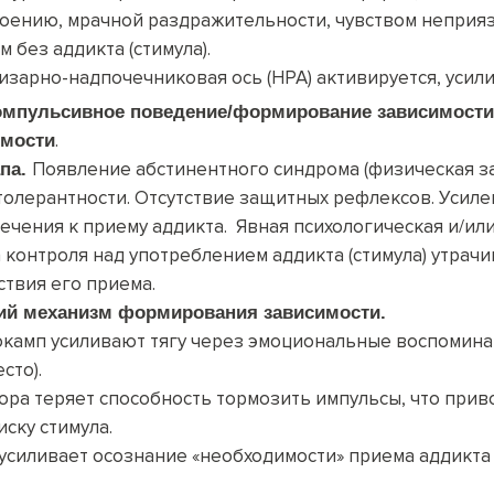
оению, мрачной раздражительности, чувством неприя
 без аддикта (стимула).
зарно-надпочечниковая ось (HPA) активируется, усили
омпульсивное поведение/формирование зависимости
.
имости
Появление абстинентного синдрома (физическая за
апа.
 толерантности. Отсутствие защитных рефлексов. Усил
ечения к приему аддикта. Явная психологическая и/ил
а контроля над употреблением аддикта (стимула) утрачи
твия его приема.
ий механизм формирования зависимости.
окамп усиливают тягу через эмоциональные воспомина
сто).
ра теряет способность тормозить импульсы, что прив
ску стимула.
усиливает осознание «необходимости» приема аддикта 