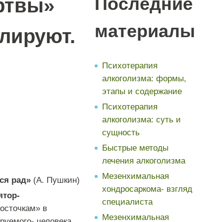
Последние
ртвы»
материалы
лируют.
Психотерапия
алкоголизма: формы,
этапы и содержание
Психотерапия
алкоголизма: суть и
сущность
Быстрые методы
лечения алкоголизма
Мезенхимальная
ся рад»
(А. Пушкин)
хондросаркома- взгляд
ятор-
специалиста
осточкам» в
Мезенхимальная
уемого- человека,