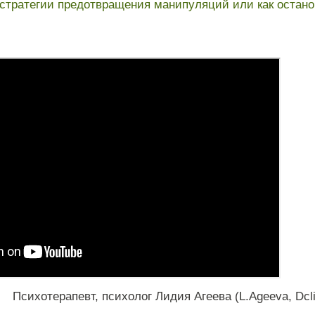
стратегии предотвращения манипуляций или как остан
Психотерапевт
,
психолог
Лидия
Агеева
(
L
.
Ageeva
,
Dcl