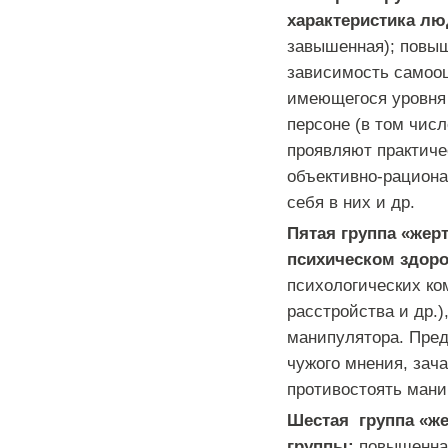
характеристика лю
завышенная); повыш
зависимость самооц
имеющегося уровня 
персоне (в том чис
проявляют практиче
объективно-рациона
себя в них и др.
Пятая группа «жер
психическом здоро
психологических ко
расстройства и др.)
манипулятора. Пред
чужого мнения, зач
противостоять мани
Шестая группа «же
группы:
повышенная