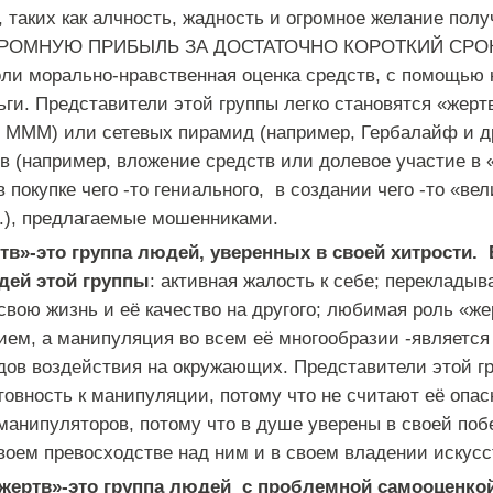
 таких как алчность, жадность и огромное желание полу
ОМНУЮ ПРИБЫЛЬ ЗА ДОСТАТОЧНО КОРОТКИЙ СРОК. 
роли морально-нравственная оценка средств, с помощью
ги. Представители этой группы легко становятся «жер
 МММ) или сетевых пирамид (например, Гербалайф и др
в (например, вложение средств или долевое участие в 
в покупке чего -то гениального, в создании чего -то «вел
р.), предлагаемые мошенниками.
ртв»-это группа людей,
уверенных в своей хитрости.
дей этой группы
: активная жалость к себе; перекладыв
свою жизнь и её качество на другого; любимая роль «же
ем, а манипуляция во всем её многообразии -является
ов воздействия на окружающих. Представители этой г
товность к манипуляции, потому что не считают её опас
 манипуляторов, потому что в душе уверены в своей поб
воем превосходстве над ним и в своем владении искус
«жертв»-это группа людей
с проблемной самооценко