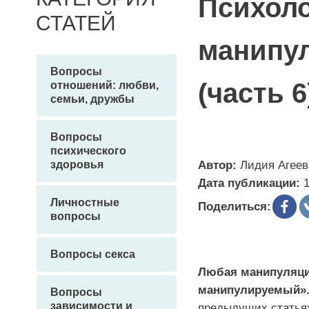
Психоло
СТАТЕЙ
манипул
Вопросы
(часть 6
отношений: любви,
семьи, дружбы
Вопросы
психического
здоровья
Автор:
Лидия Агеев
Дата публикации:
Личностные
Поделиться:
вопросы
Вопросы секса
Любая манипуляци
манипулируемый»
Вопросы
зависимости и
предыдущих статьях