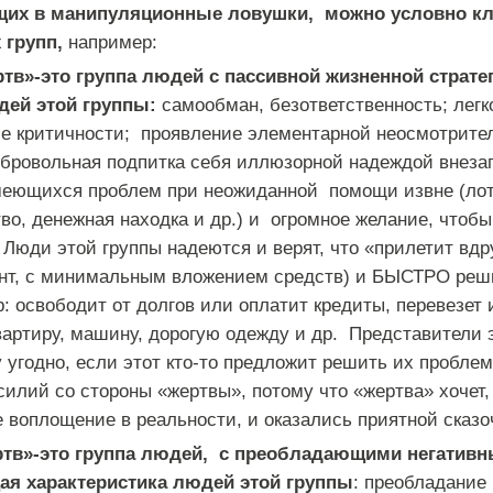
щих в манипуляционные ловушки, можно условно к
 групп,
например:
ртв»-это группа людей с пассивной жизненной страте
дей этой группы:
самообман, безответственность; легк
ие критичности; проявление элементарной неосмотрител
обровольная подпитка себя иллюзорной надеждой внеза
меющихся проблем при неожиданной помощи извне (ло
во, денежная находка и др.) и огромное желание, чтоб
 Люди этой группы надеются и верят, что «прилетит вдр
т, с минимальным вложением средств) и БЫСТРО реш
: освободит от долгов или оплатит кредиты, перевезет
вартиру, машину, дорогую одежду и др. Представители 
у угодно, если этот кто-то предложит решить их пробле
илий со стороны «жертвы», потому что «жертва» хочет,
 воплощение в реальности, и оказались приятной сказо
ертв»-это группа людей, с преобладающими негати
ая характеристика людей этой группы
: преобладание