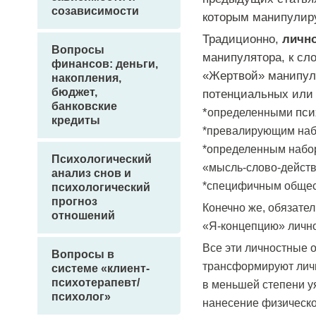
созависимости
которым манипулир
Традиционно,
лично
Вопросы
манипулятора, к сл
финансов: деньги,
«Жертвой» манипуля
накопления,
бюджет,
потенциальных или 
банковские
*
пси
определенными
кредиты
*превалирующим наб
*определенным набор
Психологический
«мысль-слово-действ
анализ снов и
*специфичным общес
психологический
прогноз
Конечно же, обязател
отношений
«Я-концепцию» личн
Все эти личностные 
Вопросы в
трансформируют лич
системе «клиент-
психотерапевт/
в меньшей степени у
психолог»
нанесение физическо