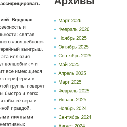
Архивы
лассифицировать
гией.
Ведущая
Март 2026
оверность и
Февраль 2026
ьности; святая
Ноябрь 2025
пного «волшебного»
Октябрь 2025
терейный выигрыш,
Сентябрь 2025
ы эта иллюзия
уг волшебник » и
Май 2025
ит все имеющиеся
Апрель 2025
 из периферии в
Март 2025
этой группы поверят
Февраль 2025
мы быстро и легко
Январь 2025
 чтобы её вера и
чной правдой.
Ноябрь 2024
вными личными
Сентябрь 2024
 негативных
Август 2024