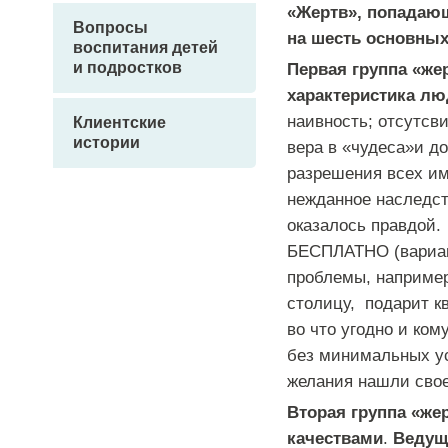
«Жертв», попадаю
Вопросы
на шесть основных
воспитания детей
и подростков
Первая группа «же
характеристика лю
наивность; отсутсв
Клиентские
истории
вера в «чудеса»и д
разрешения всех и
нежданное наследст
оказалось правдой.
БЕСПЛАТНО (вариан
проблемы, например
столицу, подарит к
во что угодно и ком
без минимальных ус
желания нашли свое
Вторая группа «ж
качествами
.
Ведущ