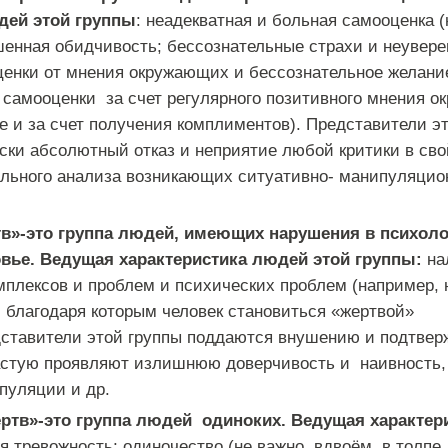
дей этой группы
: неадекватная и больная самооценка (
енная обидчивость; бессознательные страхи и неуверен
енки от мнения окружающих и бессознательное желани
самооценки за счет регулярного позитивного мнения о
ле и за счет получения комплиментов). Представители э
ски абсолютный отказ и неприятие любой критики в свой
льного анализа возникающих ситуативно- манипуляцио
тв»-это группа людей, имеющих нарушения в психол
вье. Ведущая характеристика людей этой группы:
на
мплексов и проблем и психических проблем (например, 
, благодаря которым человек становиться «жертвой»
ставители этой группы поддаются внушению и подтвер
астую проявляют излишнюю доверчивость и наивность,
пуляции и др.
ртв»-это группа людей
одиноких. Ведущая характер
 тревожность; одиночество (не важно, вдвоём, в толпе