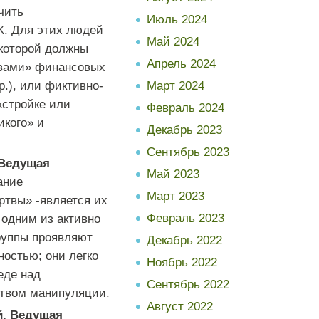
чить
Июль 2024
Для этих людей
Май 2024
 которой должны
Апрель 2024
твами» финансовых
.), или фиктивно-
Март 2024
«стройке или
Февраль 2024
икого» и
Декабрь 2023
Сентябрь 2023
Ведущая
Май 2023
ание
Март 2023
ртвы» -является их
Февраль 2023
 одним из активно
руппы проявляют
Декабрь 2022
ностью; они легко
Ноябрь 2022
еде над
Сентябрь 2022
ством манипуляции.
Август 2022
й. Ведущая