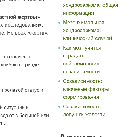
хондросаркома: общая
информация
астной жертвы»
Мезенхимальная
ых исследованиях.
хондросаркома:
е. Но всех «жертв»,
клинический случай
Как мозг учится
страдать:
тных качеств;
нейробиология
ошибок) в триаде
созависимости
Созависимость:
ключевые факторы
и ролевой статус и
формирования
Созависимость:
й ситуации и
ловушки жалости
оздают в большей или
ть