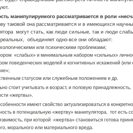
уют.
сть манипулируемого рассматривается в роли «несч
ову таковой она рассматривается и в имеющихся научн
тора могут стать, как люди сильные, так и люди слабы
реальных, объединяет одно-все они обладают:
хологическими
или психическими проблемами;
ором «слабых» и минимальным набором «сильных» личнос
ом поведенческих моделей и когнитивных искажений (или 
ие»;
твенным статусом или служебным положением и др.
ьно стоит учитывать и возраст, и половую принадлежность, 
ости «жертвы».
особенности имеют свойство актуализироваться в конкретно
ность в
потенциальную «жертву» манипулятора, тот есть с
язвимость, при которой «жертва» становиться готова приня
го, морального или материального вреда.