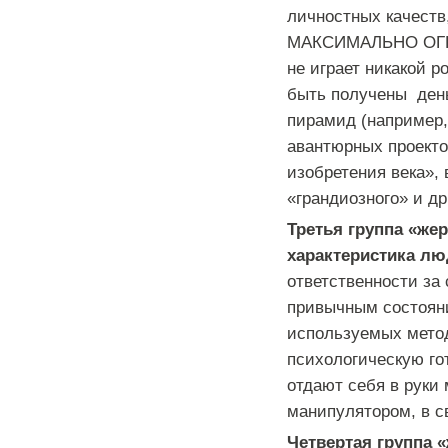
личностных качеств,
МАКСИМАЛЬНО ОГР
не играет никакой 
быть получены день
пирамид (например,
авантюрных проекто
изобретения века», 
«грандиозного» и д
Третья группа «же
характеристика лю
ответственности за 
привычным состояни
используемых метод
психологическую го
отдают себя в руки
манипулятором, в с
Четвертая группа 