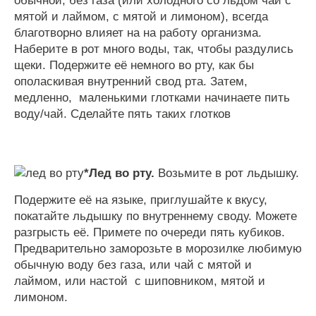
обычной
,
без
газа
(
или
холодного
со
льдом
чай
с
мятой
и
лаймом
,
с
мятой
и
лимоном
),
всегда
благотворно
влияет
на
на
работу
организма
.
Наберите
в
рот
много
воды
,
так
,
чтобы
раздулись
щеки
.
Подержите
её
немного
во
рту
,
как
бы
ополаскивая
внутренний
свод
рта
.
Затем
,
медленно
,
маленькими
глотками
начинаете
пить
воду
/
чай
.
Сделайте
пять
таких
глотков
*Лед во рту.
Возьмите
в
рот
льдышку
.
Подержите
её
на
языке
,
приглушайте
к
вкусу
,
покатайте
льдышку
по
внутреннему
своду
.
Можете
разгрысть
её
.
Примете
по
очереди
пять
кубиков
.
Предварительно
заморозьте
в
морозилке
любимую
обычную
воду
без
газа
,
или
чай
с
мятой
и
лаймом
,
или
настой
с
шиповником
,
мятой
и
лимоном
.