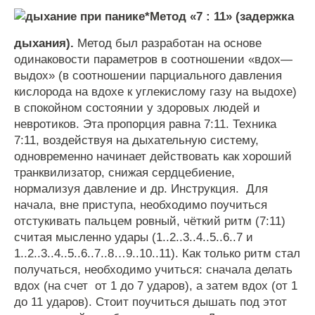
*
Метод
«
7
:
11
» (
задержка
дыхания
).
Метод
был
разработан
на
основе
одинаковости
параметров
в
соотношении
«
вдох
—
выдох
» (
в
соотношении
парциального
давления
кислорода
на
вдохе
к
углекислому
газу
на
выдохе
)
в
спокойном
состоянии
у
здоровых
людей
и
невротиков
.
Эта
пропорция
равна
7
:
11
.
Техника
7
:
11
,
воздействуя
на
дыхательную
систему
,
одновременно
начинает
действовать
как
хороший
транквилизатор
,
снижая
сердцебиение
,
нормализуя
давление
и
др
.
Инструкция
.
Для
начала
,
вне
приступа
,
необходимо
поучиться
отстукивать
пальцем
ровный
,
чёткий
ритм
(
7
:
11
)
считая
мысленно
удары
(
1
..
2
..
3
..
4
..
5
..
6
..
7
и
1
..
2
..
3
..
4
..
5
..
6
..
7
..
8
…
9
..
10
..
11
).
Как
только
ритм
стал
получаться
,
необходимо
учиться
:
сначала
делать
вдох
(
на
счет
от
1
до
7
ударов
),
а
затем
вдох
(
от
1
до
11
ударов
).
Стоит
поучиться
дышать
под
этот