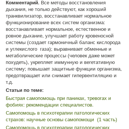
Комментарий.
Все
методы
восстановления
дыхания
,
не
только
действуют
,
как
хороший
транквилизатор
,
восстанавливает
нормальное
функционирование
всех
систем
организма
:
восстанавливает
нормальное
,
естественное
и
ровное
дыхание
,
улучшает
работу
кровеносной
системы
(
создает
гармоничный
баланс
кислорода
и
углекислого
газа
);
выравнивает
обменные
и
метаболические
процессы
(
человек
даже
может
похудеть
),
укрепляет
иммунную
и
вегетативную
систему
;
повышает
защитные
функции
организма
,
предотвращает
или
снимает
гипервентиляцию
и
т
.
д
.
Статьи по теме:
Быстрая самопомощь при паниках, тревогах и
фобиях: рекомендации специалистов.
Самопомощь в психотерапии патологических
страхов: научные основы самопомощи (1 часть)
Самопомощь в психотерапии патологических