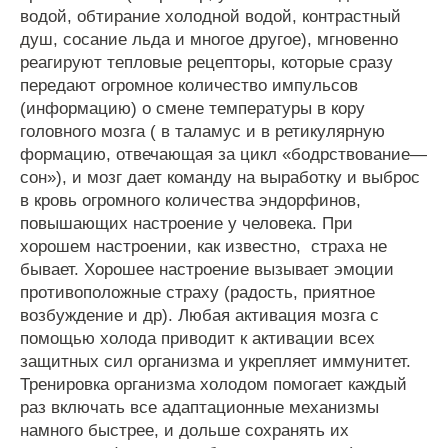
водой
,
обтирание
холодной
водой
,
контрастный
душ
,
сосание
льда
и
многое
другое
),
мгновенно
реагируют
тепловые
рецепторы
,
которые
сразу
передают
огромное
количество
импульсов
(
информацию
)
о
смене
температуры
в
кору
головного
мозга
(
в
таламус
и
в
ретикулярную
формацию
,
отвечающая
за
цикл
«
бодрствование
—
сон
»),
и
мозг
дает
команду
на
выработку
и
выброс
в
кровь
огромного
количества
эндорфинов
,
повышающих
настроение
у
человека
.
При
хорошем
настроении
,
как
известно
,
страха
не
бывает
.
Хорошее
настроение
вызывает
эмоции
противоположные
страху
(
радость
,
приятное
возбуждение
и
др
).
Любая
активация
мозга
с
помощью
холода
приводит
к
активации
всех
защитных
сил
организма
и
укрепляет
иммунитет
.
Тренировка
организма
холодом
помогает
каждый
раз
включать
все
адаптационные
механизмы
намного
быстрее
,
и
дольше
сохранять
их