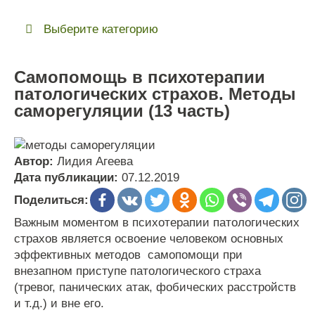
Выберите категорию
Самопомощь в психотерапии
патологических страхов. Методы
саморегуляции (13 часть)
Автор:
Лидия Агеева
Дата публикации:
07.12.2019
Поделиться:
Важным
моментом
в
психотерапии
патологических
страхов
является
освоение
человеком
основных
эффективных
методов
самопомощи
при
внезапном
приступе
патологического
страха
(
тревог
,
панических
атак
,
фобических
расстройств
и
т
.
д
.) и вне его.