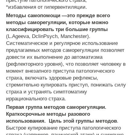
приступе
патологического
страха
;
*
избавления
от
гипервентиляции
.
Методы
самопомощи
—
это
прежде
всего
методы
саморегуляции
,
которые
можно
классифицировать
три
большие
группы
(
L
.
Ageeva
,
DclinPsych
,
Manchester
).
Систематическое
и
регулярное
использование
предлагаемых
методов
саморегуляции
позволяет
довести
их
выполнение
до
автоматизма
(
рефлекторного
уровня
),
что
позволяет
человеку
в
момент
внезапного
приступа
патологического
страха
,
включать
здоровые
рефлексы
,
стремительно
купировать
приступ
,
понижать
силу
страха
и
устранять
симптоматику
иррационального
страха
.
Первая
группа
методов
саморегуляции
.
Краткосрочные
методы
разового
использования
.
Цель
этой
группы
методов
.
Быстрое
купирование
приступа
патологического
страха
(
например
,
панической
атаки
)
и
снижение