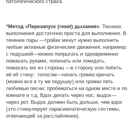
патологического
страха
.
*
Метод
«
Перезапуск
(
reset
)
дыхания
»
.
Техника
выполнения
достаточно
проста
для
выполнения
.
В
течении
пары
—
тройки
минут
нужно
выполнить
любые
активные
физические
движения
,
например
:
с
подушкой
—
можно
попрыгать
и
одновременно
помахать
руками
,
попинать
или
покидать
,
помахать
ею
из
стороны
—
в
сторону
или
побить
её
об
стену
;
голосом
—
начать
громко
кричать
(
можно
все
в
ту
же
подушку
)
или
громко
петь
любимые
песни
;
пробежаться
на
одном
месте
и
по
комнате
и
т
.
д
.
Вдох
делать
через
нос
,
выдох
—
через
рот
.
Выдох
должен
быть
дольше
,
чем
вдох
(
это
стимулирует
парасимпатическую
системы
,
отвечающей
за
расслабление
).