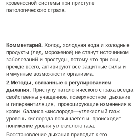
кровеносной
системы
при
приступе
патологического
страха
.
Комментарий
.
Холод
,
холодная
вода
и
холодные
продукты
(
лед
,
мороженое
)
не
станут
источником
заболеваний
и
простуды
,
потому
что
при
они
,
прежде
всего
,
активируют
все
защитные
силы
и
иммунные
возможности
организма
.
2
.
Методы
,
связанные
с
регулированием
дыхания
.
Приступу
патологического
страха
всегда
свойственны
учащенное
,
поверхностное
дыхание
и
гипервентиляция
,
провоцирующие
изменения
в
крови
баланса
«
кислорода
—
углекислый
газ
»:
уровень
кислорода
повышается
и
происходит
понижение
уровня
углекислого
газа
.
Восстановление
дыхания
приводит
к
его