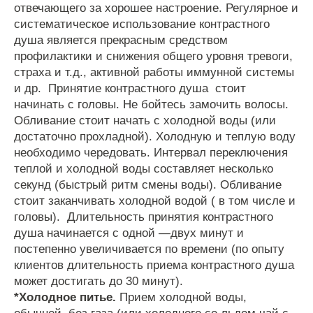
отвечающего
за
хорошее
настроение
.
Регулярное
и
систематическое
использование
контрастного
душа
является
прекрасным
средством
профилактики
и
снижения
общего
уровня
тревоги
,
страха
и
т
.
д
.,
активной
работы
иммунной
системы
и
др
.
Принятие
контрастного
душа
стоит
начинать
с
головы
.
Не
бойтесь
замочить
волосы
.
Обливание
стоит
начать
с
холодной
воды
(
или
достаточно
прохладной
).
Холодную
и
теплую
воду
необходимо
чередовать
.
Интервал
переключения
теплой
и
холодной
воды
составляет
несколько
секунд
(
быстрый
ритм
смены
воды
).
Обливание
стоит
заканчивать
холодной
водой
(
в
том
числе
и
головы
).
Длительность
принятия
контрастного
душа
начинается
с
одной
—
двух
минут
и
постепенно
увеличивается
по
времени
(
по
опыту
клиентов
длительность
приема
контрастного
душа
может
достигать
до
30
минут
).
*
Холодное
питье
.
Прием
холодной
воды
,