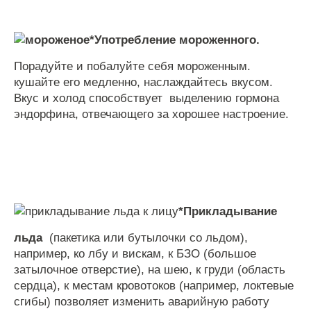
*
Употребление
мороженного
.
Порадуйте
и
побалуйте
себя
мороженным
.
кушайте
его
медленно
,
наслаждайтесь
вкусом
.
Вкус
и
холод
способствует
выделению
гормона
эндорфина
,
отвечающего
за
хорошее
настроение
.
*
Прикладывание
льда
(
пакетика
или
бутылочки
со
льдом
),
например
,
ко
лбу
и
вискам
,
к
БЗО
(
большое
затылочное
отверстие
),
на
шею
,
к
груди
(
область
сердца
),
к
местам
кровотоков
(
например
,
локтевые
сгибы
)
позволяет
изменить
аварийную
работу