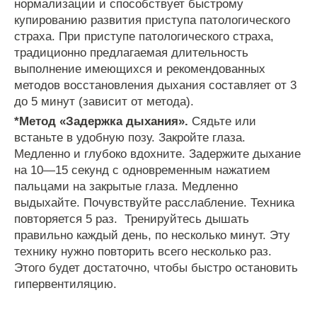
нормализации
и
способствует
быстрому
купированию
развития
приступа
патологического
страха
.
При
приступе
патологического
страха
,
традиционно
предлагаемая
длительность
выполнение
имеющихся
и
рекомендованных
методов
восстановления
дыхания
составляет
от
3
до
5
минут
(
зависит
от
метода
).
*
Метод
«
Задержка
дыхания
».
Сядьте
или
встаньте
в
удобную
позу
.
Закройте
глаза
.
Медленно
и
глубоко
вдохните
.
Задержите
дыхание
на
10
—
15
секунд
с
одновременным
нажатием
пальцами
на
закрытые
глаза
.
Медленно
выдыхайте
.
Почувствуйте
расслабление
.
Техника
повторяется
5
раз
.
Тренируйтесь
дышать
правильно
каждый
день
,
по
несколько
минут
.
Эту
технику
нужно
повторить
всего
несколько
раз
.
Этого
будет
достаточно
,
чтобы
быстро
остановить
гипервентиляцию
.