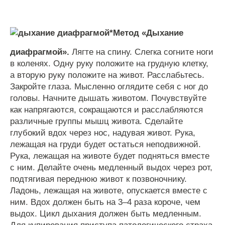
*
Метод
«
Дыхание
диафрагмой
».
Лягте
на
спину
.
Слегка
согните
ноги
в
коленях
.
Одну
руку
положите
на
грудную
клетку
,
а
вторую
руку
положите
на
живот
.
Расслабьтесь
.
Закройте
глаза
.
Мысленно
оглядите
себя
с
ног
до
головы
.
Начните
дышать
животом
.
Почувствуйте
как
напрягаются
,
сокращаются
и
расслабляются
различные
группы
мышц
живота
.
Сделайте
глубокий
вдох
через
нос
,
надувая
живот
.
Рука
,
лежащая
на
груди
будет
остаться
неподвижной
.
Рука
,
лежащая
на
животе
будет
подняться
вместе
с
ним
.
Делайте
очень
медленный
выдох
через
рот
,
подтягивая
переднюю
живот
к
позвоночнику
.
Ладонь
,
лежащая
на
животе
,
опускается
вместе
с
ним
.
Вдох
должен
быть
на
3
–
4
раза
короче
,
чем
выдох
.
Цикл
дыхания
должен
быть
медленным
.