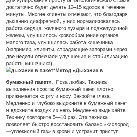
Для
купирования
приступа
патологического
страха
достаточно
будет
делать
12
–
15
вдохов
в
течение
минуты
.
Многие
клиенты
отмечают
,
что
благодаря
дыханию
диафрагмой
,
у
них
нормализовалась
работа
сердца
,
желчного
пузыря
и
поджелудочной
железы
,
улучшилось
кровообращение
органов
малого
таза
,
улучшилась
работа
кишечника
(
например
,
клиенты
,
страдающие
запорами
через
две
недели
отмечали
улучшение
и
стабилизацию
работы
кишечника
).
*
Метод
«
Дыхание
в
бумажный
пакет
».
Поза
любая
.
Техника
выполнения
проста
:
бумажный
пакет
плотно
прижимается
ко
рту
и
носу
.
Закройте
глаза
.
Медленно
и
глубоко
выдохните
в
бумажный
пакет
и
вдохните
воздух
из
него
.
Медленно
выдыхайте
.
Технику
повторите
5
—
10
раз
.
Эта
техника
позволяет
быстро
восстановить
баланс
«
кислород
—
углекислый
газ
»
в
крови
и
устранит
приступ