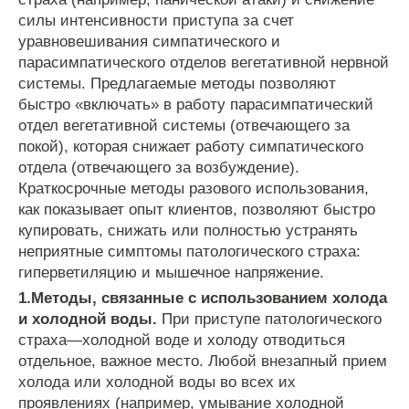
силы
интенсивности
приступа
за
счет
уравновешивания
симпатического
и
парасимпатического
отделов
вегетативной
нервной
системы
.
Предлагаемые
методы
позволяют
быстро
«
включать
»
в
работу
парасимпатический
отдел
вегетативной
системы
(
отвечающего
за
покой
),
которая
снижает
работу
симпатического
отдела
(
отвечающего
за
возбуждение
).
Краткосрочные
методы
разового
использования
,
как
показывает
опыт
клиентов
,
позволяют
быстро
купировать
,
снижать
или
полностью
устранять
неприятные
симптомы
патологического
страха
:
гиперветиляцию
и
мышечное
напряжение
.
1
.
Методы
,
связанные
с
использованием
холода
и
холодной
воды
.
При
приступе
патологического
страха
—
холодной
воде
и
холоду
отводиться
отдельное
,
важное
место
.
Любой
внезапный
прием
холода
или
холодной
воды
во
всех
их
проявлениях
(
например
,
умывание
холодной