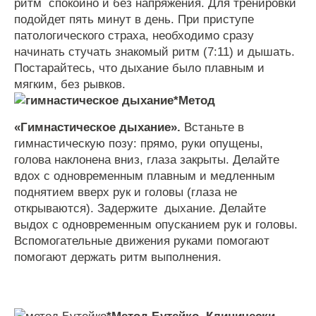
ритм
спокойно
и
без
напряжения
.
Для
тренировки
подойдет
пять
минут
в
день
.
При
приступе
патологического
страха
,
необходимо
сразу
начинать
стучать
знакомый
ритм
(
7
:
11
)
и
дышать
.
Постарайтесь
,
что
дыхание
было
плавным
и
мягким
,
без
рывков
.
*
Метод
«
Гимнастическое
дыхание
».
Встаньте
в
гимнастическую
позу
:
прямо
,
руки
опущены
,
голова
наклонена
вниз
,
глаза
закрыты
.
Делайте
вдох
с
одновременным
плавным
и
медленным
поднятием
вверх
рук
и
головы
(
глаза
не
открываются
).
Задержите
дыхание
.
Делайте
выдох
с
одновременным
опусканием
рук
и
головы
.
Вспомогательные
движения
руками
помогают
помогают
держать
ритм
выполнения
.