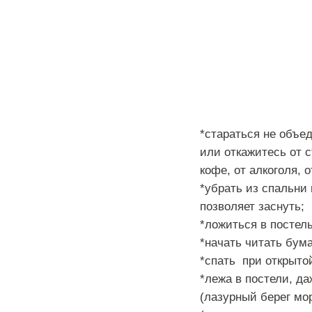
*
стараться
не
объед
или
откажитесь
от
с
кофе
,
от
алкоголя
,
о
*
убрать
из
спальни
позволяет
заснуть
;
*
ложиться
в
постел
*
начать
читать
бум
*
спать
при
открыто
*
лежа
в
постели
,
да
(
лазурный
берег
мо