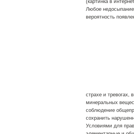
(
картинка
в
интерне
Любое
недосыпание
вероятность
появле
страхе
и
тревогах
,
в
минеральных
вещес
соблюдение
общепр
сохранить
нарушен
Условиями
для
пра
элементарные
и
об