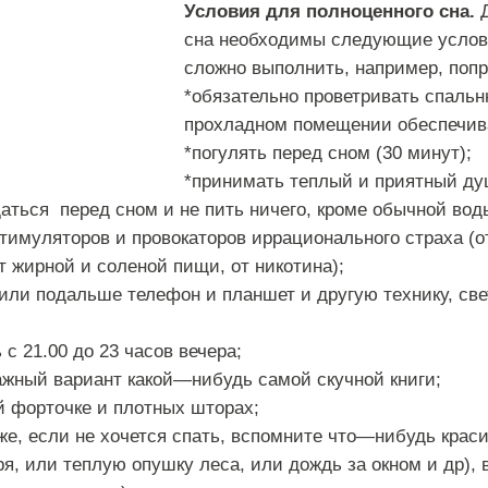
Условия
для
полноценного
сна
.
сна
необходимы
следующие
усло
сложно
выполнить
,
например
,
поп
*
обязательно
проветривать
спаль
прохладном
помещении
обеспечив
*
погулять
перед
сном
(
30
минут
);
*
принимать
теплый
и
приятный
ду
аться
перед
сном
и
не
пить
ничего
,
кроме
обычной
вод
тимуляторов
и
провокаторов
иррационального
страха
(
о
т
жирной
и
соленой
пищи
,
от
никотина
);
или
подальше
телефон
и
планшет
и
другую
технику
,
све
ь
с
21
.
00
до
23
часов
вечера
;
ажный
вариант
какой
—
нибудь
самой
скучной
книги
;
й
форточке
и
плотных
шторах
;
же
,
если
не
хочется
спать
,
вспомните
что
—
нибудь
крас
ря
,
или
теплую
опушку
леса
,
или
дождь
за
окном
и
др
),