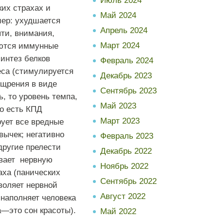
Июль 2024
ких
страхах
и
Май 2024
мер
:
ухудшается
Апрель 2024
яти
,
внимания
,
Март 2024
ются
иммунные
синтез
белков
Февраль 2024
еса
(
стимулируется
Декабрь 2023
ощрения
в
виде
Сентябрь 2023
ь
,
то
уровень
темпа
,
Май 2023
о
есть
КПД
Март 2023
рует
все
вредные
вычек
;
негативно
Февраль 2023
другие
прелести
Декабрь 2022
вает
нервную
Ноябрь 2022
аха
(
панических
Сентябрь 2022
воляет
нервной
Август 2022
наполняет
человека
а
—
это
сон
красоты
).
Май 2022