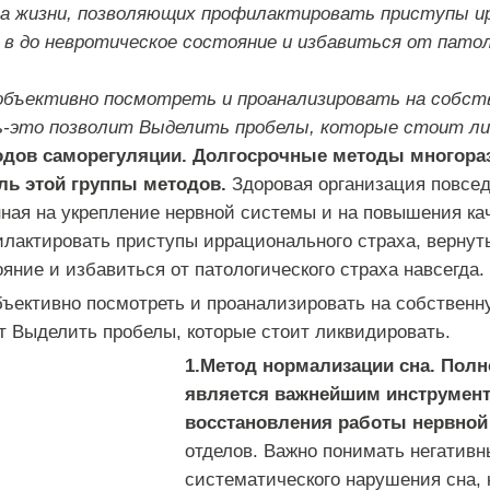
а жизни, позволяющих профилактировать приступы и
 в до невротическое состояние и избавиться от пато
объективно посмотреть и проанализировать на собст
ь-это позволит Выделить пробелы, которые стоит ли
одов
саморегуляции
.
Долгосрочные
методы
многора
ль
этой
группы
методов
.
Здоровая
организация
повсе
нная
на
укрепление
нервной
системы
и
на
повышения
ка
лактировать
приступы
иррационального
страха
,
вернут
ояние
и
избавиться
от
патологического
страха
навсегда
.
бъективно
посмотреть
и
проанализировать
на
собственн
т
Выделить
пробелы
,
которые
стоит
ликвидировать
.
1
.
Метод
нормализации
сна
.
Полн
является
важнейшим
инструмен
восстановления
работы
нервной
отделов
.
Важно
понимать
негативн
систематического
нарушения
сна
,