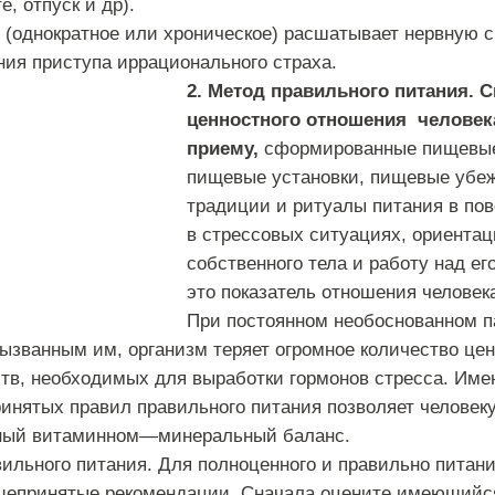
те
,
отпуск
и
др
).
(
однократное
или
хроническое
)
расшатывает
нервную
с
ния
приступа
иррационального
страха
.
2
.
Метод
правильного
питания
.
С
ценностного
отношения
человек
приему
,
сформированные пищевы
пищевые
установки
,
пищевые
убе
традиции
и
ритуалы
питания
в по
в
стрессовых
ситуациях
,
ориентац
собственного
тела
и
работу
над
ег
это
показатель
отношения
человек
При
постоянном
необоснованном
п
ызванным
им
,
организм
теряет
огромное
количество
це
тв
,
необходимых
для
выработки
гормонов
стресса
.
Име
инятых
правил
правильного
питания
позволяет
человек
ный
витаминном
—
минеральный
баланс
.
вильного
питания
.
Для
полноценного
и
правильно
питан
щепринятые
рекомендации
.
Сначала
оцените
имеющийс