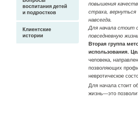
Вопросы
повышения качеств
воспитания детей
страха, вернуться
и подростков
навсегда.
Для начала стоит 
Клиентские
истории
повседневную жизн
Вторая
группа
мет
использования
.
Це
человека
,
направле
позволяющих
профи
невротическое
сост
Для
начала
стоит
о
жизнь
—
это
позволи