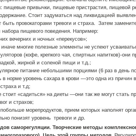
я
:
пищевые
привычки
,
пищевые
пристрастия
,
пищевой
р
одержание
.
Стоит
задуматься
над
ликвидацией
выявле
т
быть
провокаторами
тревоги
и
страха
.
Затем
заменит
и
набора
пищевого
поведения
.
Например
:
них
вечерних
и
ночных
«
перекусов
»;
,
иначе
многие
полезные
элементы
не
успеют
усваивать
уляторов
(
кофе
,
крепкого
чая
,
спиртных
напитков
)-
они
п
ладкой
,
жирной
и
соленой
пищи
и
т
.
д
.;
улярное
питание
небольшими
порциями
(
6
раз
в
день
п
ь
в
норме
уровень
сахара
в
крови
—
это
одна
из
причин
страха
и
т
.
д
;
е
стоит
«
садиться
»
на
диеты
—
они
так
же
могут
стать
п
вог
и
страхов
;
побольше
морепродуктов
,
прием
которых
наполнят
орга
льно
понизят
уровень
тревоги
и
др
.
одов
саморегуляции
.
Творческие
методы
комплексно
многоразового
).
Цель
этой
группы
методов
.
Регулир