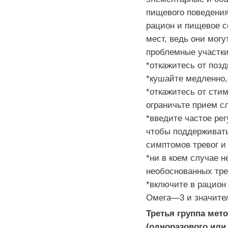
пищевого
поведени
рацион
и
пищевое
с
мест
,
ведь
они
могу
проблемные
участк
*
откажитесь
от
позд
*
кушайте
медленно
*
откажитесь
от
стим
ограничьте
прием
с
*
введите
частое
рег
чтобы
поддерживат
симптомов
тревог
и
*
ни
в
коем
случае
н
необоснованных
тре
*
включите
в
рацион
Омега
—
3
и
значите
Третья
группа
мет
(
одноразового
или