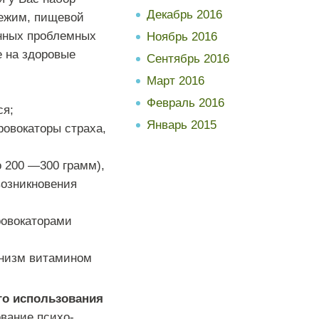
Декабрь 2016
ежим
,
пищевой
нных
проблемных
Ноябрь 2016
е
на
здоровые
Сентябрь 2016
Март 2016
Февраль 2016
ся
;
Январь 2015
ровокаторы
страха
,
о
200
—
300
грамм
),
возникновения
ровокаторами
низм
витамином
го
использования
ование
психо-