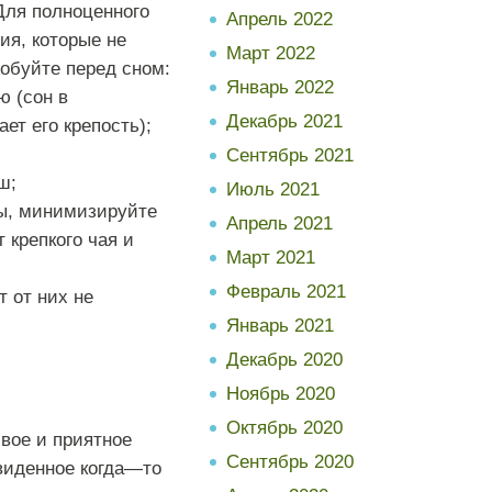
Для
полноценного
Апрель 2022
вия
,
которые
не
Март 2022
робуйте
перед
сном
:
Январь 2022
ню
(
сон
в
Декабрь 2021
ает
его
крепость
);
Сентябрь 2021
ш
;
Июль 2021
ы
,
минимизируйте
Апрель 2021
т
крепкого
чая
и
Март 2021
Февраль 2021
т
от
них
не
Январь 2021
Декабрь 2020
Ноябрь 2020
Октябрь 2020
ивое
и
приятное
Сентябрь 2020
виденное
когда
—
то