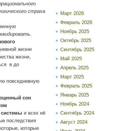
ррационального
логического страха
Март 2026
Февраль 2026
венную
Ноябрь 2025
квидировать.
Октябрь 2025
зового
дневной
жизни
Сентябрь 2025
чества
жизни
,
Май 2025
ься
в
до
Апрель 2025
Март 2025
ую
повседневную
Февраль 2025
Январь 2025
оценный
сон
Ноябрь 2024
том
системы
и
всех
её
Сентябрь 2024
ые
последствия
Август 2024
которые
,
которые