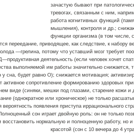
зачастую
бывают
при
патологичес
тревогах
,
связанным
с
ним
,
напри
работа
когнитивных
функций
(
пам
мышления
),
контроля
и
др
.;
снижа
функции
организма
(
в
том
числе
,
тся
переедание
,
приводящее
,
как
следствие
,
к
набору
в
голода
—
грелина
,
потому
что
уставший
мозг
требует
по
Д
—
продуктивная
деятельность
(
если
человек
хочет
спат
ества
выполняемой
им
работы
значительно
снижается
,
т
о
у
сна
,
будет
равно
О
);
снижается
мотивация
;
активизи
т
активное
сопротивление
формированию
здоровых
при
нем
виде
(
синяки
,
мешки
под
глазами
,
старение
кожи
и
ание
(
однократное
или
хроническое
)
не
только
расшаты
я
вероятность
появления
приступа
иррационального
стр
Полноценный
сон
играет
двойную
роль
:
он
не
только
поз
и
восстановить
нормальную
и
полноценную
работу
,
но
и
красотой
(
сон
с
10
вечера
до
4
утр