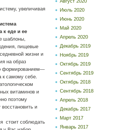
Август 2020
истему
,
увеличивая
Июль 2020
Июнь 2020
истема
Май 2020
а
к
еде
и
ее
Апрель 2020
е
шаблоны
,
Декабрь 2019
ждения
,
пищевые
вседневной
жизни
и
Ноябрь 2019
ия
на
образ
Октябрь 2019
о формированием
—
Сентябрь 2019
а
к
самому
себе
.
Октябрь 2018
атологическом
Сентябрь 2018
нных
витаминов
и
нно
поэтому
Апрель 2018
у
восстановить
и
Декабрь 2017
Март 2017
ия
стоит
соблюдать
Январь 2017
я
у
Вас
набор